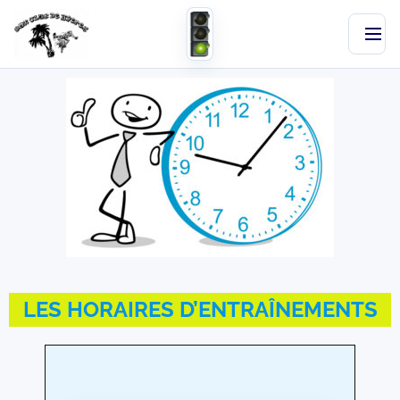
BMXHYERES.COM
Club de BMX Race
LES HORAIRES D’ENTRAÎNEMENTS