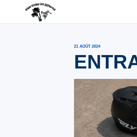
BMXHYERES.COM
Club de BMX Race
21 AOÛT 2024
ENTRA