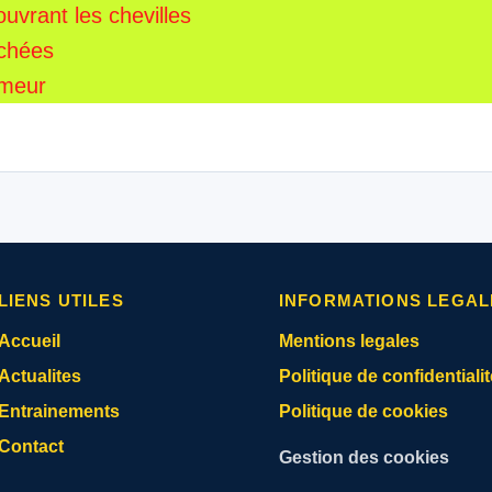
uvrant les chevilles
achées
umeur
LIENS UTILES
INFORMATIONS LEGAL
Accueil
Mentions legales
Actualites
Politique de confidentialit
Entrainements
Politique de cookies
Contact
Gestion des cookies