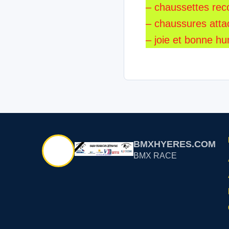
– chaussettes reco
– chaussures att
– joie et bonne h
BMXHYERES.COM
BMX RACE