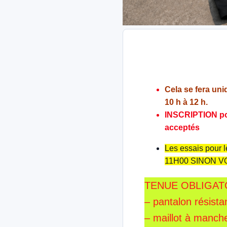
Cela se fera un
10 h à 12 h.
INSCRIPTION pou
acceptés
Les essais pour
11H00 SINON 
TENUE OBLIGATO
– pantalon résistan
– maillot à manch